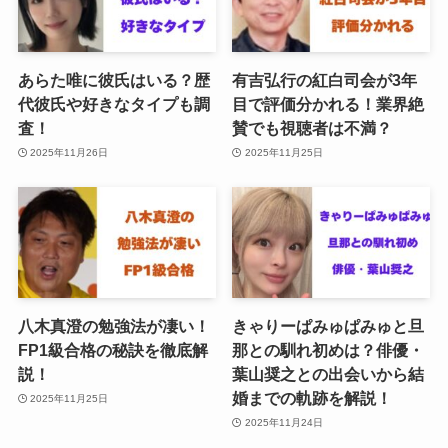
あらた唯に彼氏はいる？歴
有吉弘行の紅白司会が3年
代彼氏や好きなタイプも調
目で評価分かれる！業界絶
査！
賛でも視聴者は不満？
2025年11月26日
2025年11月25日
八木真澄の勉強法が凄い！
きゃりーぱみゅぱみゅと旦
FP1級合格の秘訣を徹底解
那との馴れ初めは？俳優・
説！
葉山奨之との出会いから結
婚までの軌跡を解説！
2025年11月25日
2025年11月24日