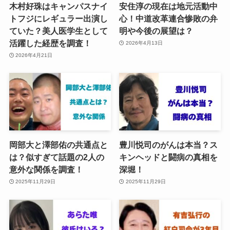
木村好珠はキャンパスナイ
安住淳の現在は地元活動中
トフジにレギュラー出演し
心！中道改革連合惨敗の弁
ていた？美人医学生として
明や今後の展望は？
活躍した経歴を調査！
2026年4月13日
2026年4月21日
岡部大と澤部佑の共通点と
豊川悦司のがんは本当？ス
は？似すぎて話題の2人の
キンヘッドと闘病の真相を
意外な関係を調査！
深堀！
2025年11月29日
2025年11月29日