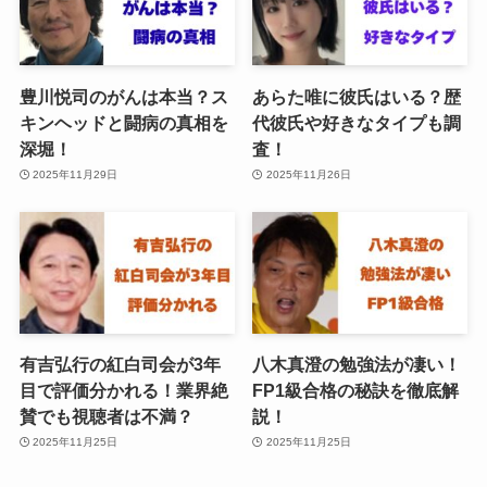
豊川悦司のがんは本当？ス
あらた唯に彼氏はいる？歴
キンヘッドと闘病の真相を
代彼氏や好きなタイプも調
深堀！
査！
2025年11月29日
2025年11月26日
有吉弘行の紅白司会が3年
八木真澄の勉強法が凄い！
目で評価分かれる！業界絶
FP1級合格の秘訣を徹底解
賛でも視聴者は不満？
説！
2025年11月25日
2025年11月25日