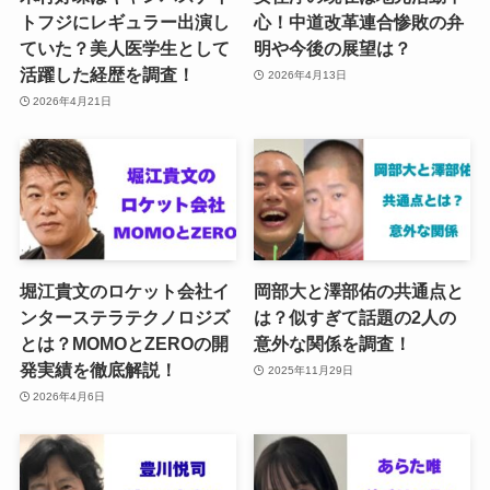
トフジにレギュラー出演し
心！中道改革連合惨敗の弁
ていた？美人医学生として
明や今後の展望は？
活躍した経歴を調査！
2026年4月13日
2026年4月21日
堀江貴文のロケット会社イ
岡部大と澤部佑の共通点と
ンターステラテクノロジズ
は？似すぎて話題の2人の
とは？MOMOとZEROの開
意外な関係を調査！
発実績を徹底解説！
2025年11月29日
2026年4月6日