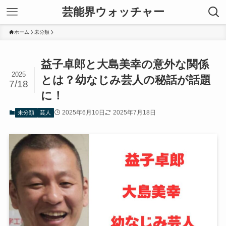
芸能界ウォッチャー
ホーム
未分類
益子卓郎と大島美幸の意外な関係
2025
とは？幼なじみ芸人の秘話が話題
7/18
に！
2025年6月10日
2025年7月18日
未分類
芸人