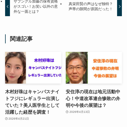
ザブングル加藤の保有資格
真栄田賢の声はなぜ独特？
がスゴい！お笑い以外の意
声帯の隙間が原因だった！
外な一面とは？
関連記事
木村好珠はキャンパスナイ
安住淳の現在は地元活動中
トフジにレギュラー出演し
心！中道改革連合惨敗の弁
ていた？美人医学生として
明や今後の展望は？
活躍した経歴を調査！
2026年4月13日
2026年4月21日